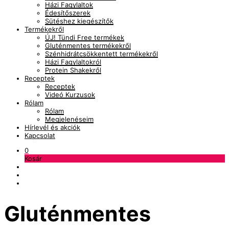
Házi Fagylaltok
Édesítőszerek
Sütéshez kiegészítők
Termékekről
ÚJ! Tündi Free termékek
Gluténmentes termékekről
Szénhidrátcsökkentett termékekről
Házi Fagylaltokról
Protein Shakekről
Receptek
Receptek
Videó Kurzusok
Rólam
Rólam
Megjelenéseim
Hírlevél és akciók
Kapcsolat
0
Kosár
Gluténmentes